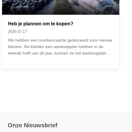
Heb je plannen om te kopen?
2025-07-17
We hebben een voorkeursactie gelanceerd voor nieuwe
klanten. Als klanten een aankoopplan hebben in de
tweede helft van dit jaar, kunnen ze het aankoopplan
met mij delen. Met dit plan kunnen ze een extra korting
van 2%-5% krijgen bovenop de offerte. Heeft u een
aankoopplan in de tweede helft van dit ...
Onze Nieuwsbrief