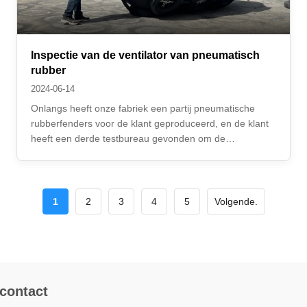
Inspectie van de ventilator van pneumatisch
rubber
2024-06-14
Onlangs heeft onze fabriek een partij pneumatische
rubberfenders voor de klant geproduceerd, en de klant
heeft een derde testbureau gevonden om de
pneumatische rubberfenders te testen. Bovendien
kunnen de door onze fabriek geproduceerde
pneumatische rubberfenders alle inspecties van de
classificatie...
1
2
3
4
5
Volgende.
 contact