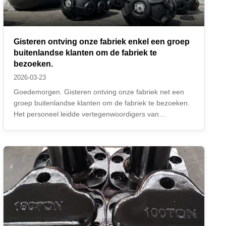
Gisteren ontving onze fabriek enkel een groep
buitenlandse klanten om de fabriek te
bezoeken.
2026-03-23
Goedemorgen. Gisteren ontving onze fabriek net een
groep buitenlandse klanten om de fabriek te bezoeken.
Het personeel leidde vertegenwoordigers van
buitenlandse klanten om het productieproces van
pneumatische rubberfenders en airbags te bezoeken.
En voltooide de levering onder de getuigenis van de ...