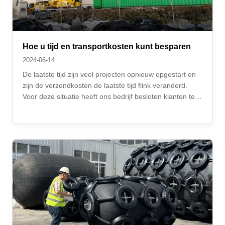
Hoe u tijd en transportkosten kunt besparen
2024-06-14
De laatste tijd zijn veel projecten opnieuw opgestart en
zijn de verzendkosten de laatste tijd flink veranderd.
Voor deze situatie heeft ons bedrijf besloten klanten te
ondersteunen bij het betalen van vooruitbetaling om
eerst producten te produceren. Wanneer klanten
producten moeten vervoeren, ...