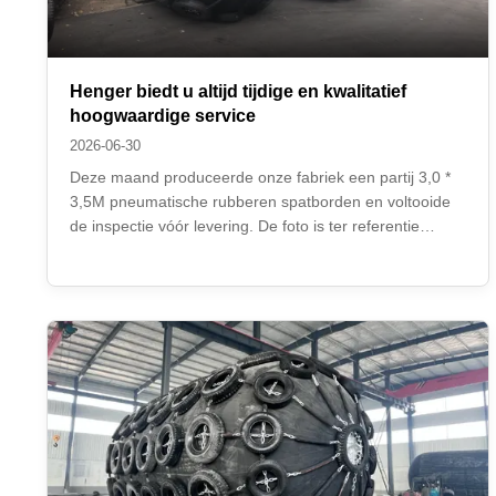
Henger biedt u altijd tijdige en kwalitatief
hoogwaardige service
2026-06-30
Deze maand produceerde onze fabriek een partij 3,0 *
3,5M pneumatische rubberen spatborden en voltooide
de inspectie vóór levering. De foto is ter referentie
bijgevoegd. Bent u geïnteresseerd, neem dan gerust
contact met ons op. Henger Group Company heeft met
de komst van het inkooppiekseizoen veel ...