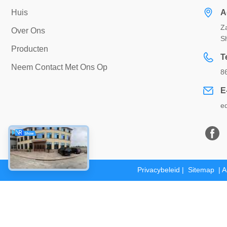
Huis
A
Za
Over Ons
S
Producten
Te
Neem Contact Met Ons Op
8
E
e
Privacybeleid
|
Sitemap
| A