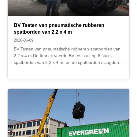
BV Testen van pneumatische rubberen
spatborden van 2,2 x 4 m
2026-06-09
BV Testen van pneumatische rubberen spatborden van
2,2 x 4 m De fabriek voerde BV-tests uit op 6 stuks
spatborden van 2,2 x 4 m, en de spatborden slaagden
voor de test. BV is een extern classificatiebureau, zeer
erkend door klanten van Fender en de industrie. Het
certificaat toont de kwaliteit van ...