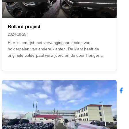
Bollard-project
2024-10-25
Hier is een lijst met vervangingsprojecten van
bolderpalen van andere klanten. De klant heeft de
originele bolderpaal verwijderd en de door Henger
gekochte bolderpaal geïnstalleerd. Voordat de bestelling
werd geplaatst, controleerde de klant de technische
details met ons en nam de door ons geboden ...