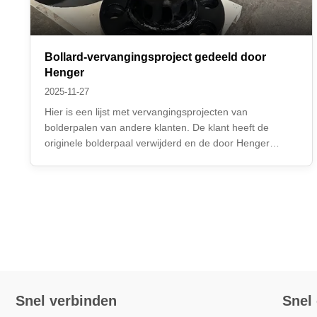
Bollard-vervangingsproject gedeeld door
Henger
2025-11-27
Hier is een lijst met vervangingsprojecten van
bolderpalen van andere klanten. De klant heeft de
originele bolderpaal verwijderd en de door Henger
gekochte bolderpaal geïnstalleerd. Voordat de bestelling
werd geplaatst, controleerde de klant de technische
details met ons en nam de door ons geboden ...
Snel verbinden
Snel