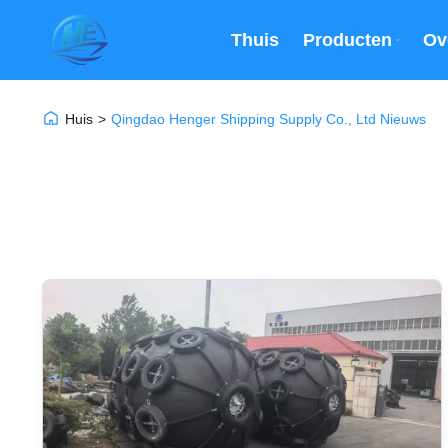
Thuis
Producten
Ov
Huis
>
Qingdao Henger Shipping Supply Co., Ltd Nieuws