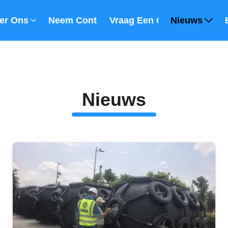
er Ons
Neem Contact Met Ons Op
Vraag Een Offerte
Nieuws
Nieuws