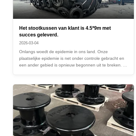
Het stootkussen van klant is 4.5*9m met
succes geleverd.
2026-03-04
Onlangs woedt de epidemie in ons land. Onze
plaatselijke epidemie is net onder controle gebracht en
een ander gebied is opnieuw begonnen uit te breken. Ik
hoop dat de epidemie zo snel mogelijk kan eindigen.Hoe
gaat het daar??Maar er zullen nog veel goede nieuws
zijn in een omgeving waar de epidemie ...