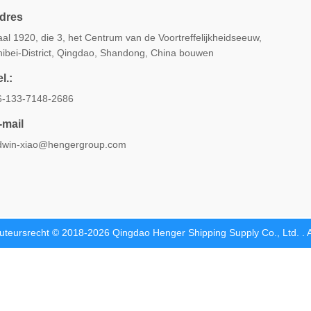
dres
al 1920, die 3, het Centrum van de Voortreffelijkheidseeuw,
hibei-District, Qingdao, Shandong, China bouwen
l.:
6-133-7148-2686
-mail
dwin-xiao@hengergroup.com
uteursrecht © 2018-2026 Qingdao Henger Shipping Supply Co., Ltd. . 