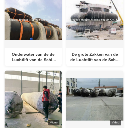
Onderwater van de de
De grote Zakken van de
Luchtlift van de Schip
de Luchtlift van de Schip
Mariene Berging de
Mariene
Zakkenschuring -
Onderwaterberging met
Weerstand voor
het Vermogen van de
Gedaalde Schepen
Schokabsorptie
Video
Video