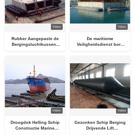
Video
Video
Rubber Aangepaste de
De maritieme
Bergingsluchtkussens
Veiligheidsdienst borg
van de roestvrij staal
Hoog
Maritieme Dienst
Drijfvermogenluchtkussen
voor Gedaald Schip
Video
Video
Droogdok Helling Schip
Gezonken Schip Berging
Constructie Marine
Drijvende Lift
Rubber Opblaasbare
Opblaasbare Marine