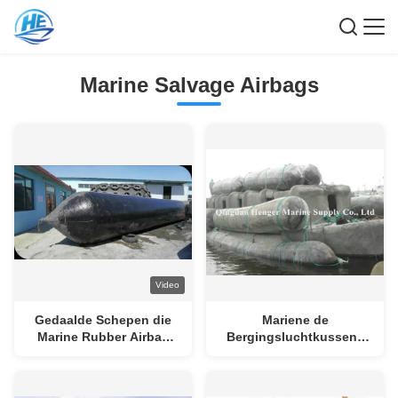
Marine Salvage Airbags
Video
Gedaalde Schepen die
Mariene de
Marine Rubber Airbag
Bergingsluchtkussens
Floating opheffen
van de natuurrubberboot
voor Lancering en
Berging