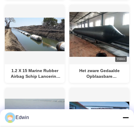
Airbag
Airbags
Video
1.2 X 15 Marine Rubber
Het zware Gedaalde
Airbag Schip Lancering
Opblaasbare
Opblaasbare Marine
Rubberluchtkussen van
Airbags
de Schipberging
Edwin