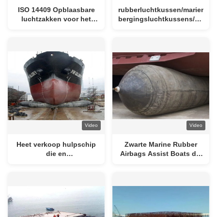
ISO 14409 Opblaasbare
rubberluchtkussen/mariene
luchtzakken voor het
bergingsluchtkussens/marien
lanceren van schepen
rubberluchtkussen/schip
voor een soepele en
lanceringsluchtkussen/opbla
gecontroleerde lancering
mariene luchtkussens
Video
Video
Heet verkoop hulpschip
Zwarte Marine Rubber
die en
Airbags Assist Boats die
rubberdieluchtkussen
in en uit Water krijgen
lanceren lanceren in
China wordt gemaakt