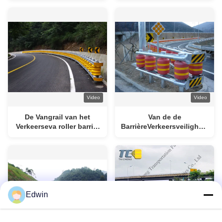
Rolling Barrels
van de barrièreeva de
rolbarrière
Video
Video
De Vangrail van het
Van de de
Verkeerseva roller barrier
BarrièreVerkeersveiligheid
safety roller van de
van de rijwegveiligheid
wegveiligheid
de Barrière van EVA
Roller Barrier Anti Crash
Edwin