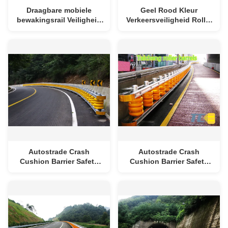
Draagbare mobiele
Geel Rood Kleur
bewakingsrail Veiligheid
Verkeersveiligheid Roller
Rolling Barrier Anti-
Barrier Met Hot Dip
ultraviolet veroudering
gegalvaniseerd
Autostrade Crash
Autostrade Crash
Cushion Barrier Safety
Cushion Barrier Safety
Roller Fence Voor Fork
Roller Fence Voor Fork
Road
Road