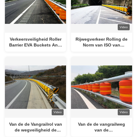
Video
Verkeersveiligheid Roller
Rijwegverkeer Rolling de
Barrier EVA Buckets Anti-
Norm van ISO van
Collision Functie
Typebeveiligingeva roller
barrier
Video
Video
Van de de Vangrailrol van
Van de de vangrailweg
de wegveiligheid de
van de
BarrièreVangrail EVA
verkeersveiligheidsweg