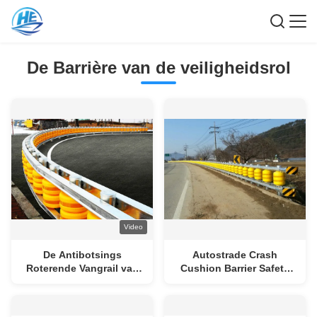
De Barrière van de veiligheidsrol
Video
De Antibotsings
Autostrade Crash
Roterende Vangrail van
Cushion Barrier Safety
polymeersamenstellingen
Roller Fence Voor Fork
Road