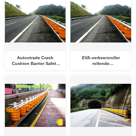
Autostrade Crash
EVA-verkeersroller
Cushion Barrier Safety
rollende
Roller Fence Voor Fork
beveiligingsbarrière
Road
rolverkeersbeveiligingsbarriè
hoge prestaties