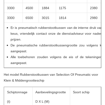
3300
4500
1884
1175
2380
3300
6500
3015
1814
2980
Er is pneumatisch rubberstootkussen van de interne druk van
keus, vriendelijk contact onze de dienstadviseur voor nadere
prijzen.
De pneumatische rubberstootkussengrootte zou volgens kla
aangepast.
Alle toebehoren zouden volgens de eis of de tekeningen 
aangepast.
Het model Rubberstootkussen van Selection Of Pneumatic voor
Klein & Middengrootteschip
Schiptonnage
Aanbevelingsgrootte
Soort schip
(t)
D X L (M)