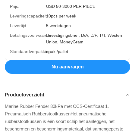
Prijs:
USD 50-3000 PER PIECE
Leveringscapaciteit:
10pcs per week
Levertijd:
5 werkdagen
Betalingsvoorwaarden:
Bevestigingsbrief, D/A, D/P, T/T, Western
Union, MoneyGram
Standaardverpakking:
naakt/pallet
Nu aanvragen
Productoverzicht
Marine Rubber Fender 80kPa met CCS-Certificaat 1.
Pneumatisch RubberstootkussenHet pneumatische
rubberstootkussen is één soort schip het aanleggen, het
beschermen en beschermingsmateriaal, dat samengeperste