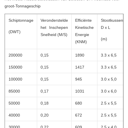
groot-Tonnageschip
Schiptonnage
Veronderstelde
Efficiënte
Stootkussengr
het Inschepen
Kinetische
D x L
(DWT)
Snelheid (M/S)
Energie
(m)
(KNM)
200000
0,15
1890
3.3 x 6,5
150000
0,15
1417
3.3 x 6,5
100000
0,15
945
3.0 x 5,0
85000
0,17
1031
3.0 x 6,0
50000
0,18
680
2.5 x 5,5
40000
0,20
672
2.5 x 5,5
30000
0,22
609
2.5 x 4,0