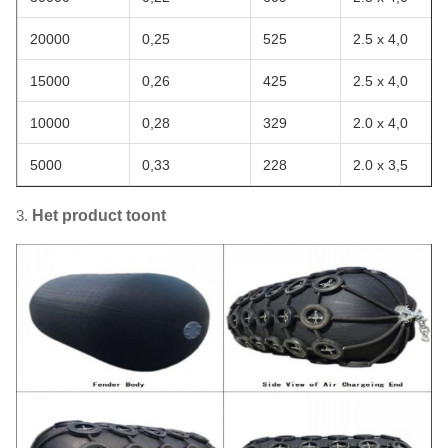
20000
0,25
525
2.5 x 4,0
15000
0,26
425
2.5 x 4,0
10000
0,28
329
2.0 x 4,0
5000
0,33
228
2.0 x 3,5
3.
Het product toont