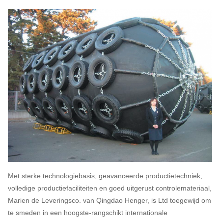
Met sterke technologiebasis, geavanceerde productietechniek,
volledige productiefaciliteiten en goed uitgerust controlemateriaal,
Marien de Leveringsco. van Qingdao Henger, is Ltd toegewijd om
te smeden in een hoogste-rangschikt internationale