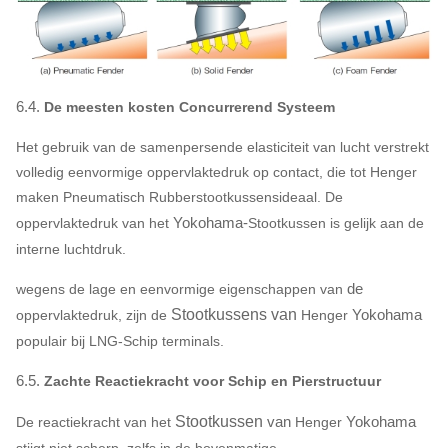
6.4.
De meesten kosten Concurrerend Systeem
Het gebruik van de samenpersende elasticiteit van lucht verstrekt
volledig eenvormige oppervlaktedruk op contact, die tot Henger
maken Pneumatisch Rubberstootkussensideaal. De
Yokohama-
oppervlaktedruk van het
Stootkussen
is gelijk aan de
interne luchtdruk.
de
wegens de lage en eenvormige eigenschappen van
Stootkussens van
Yokohama
oppervlaktedruk, zijn de
Henger
populair bij LNG-Schip terminals.
6.5.
Zachte Reactiekracht voor Schip en Pierstructuur
Stootkussen
van
Yokohama
De reactiekracht van het
Henger
stijgt niet scherp, zelfs in de bovenmatige