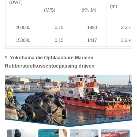
(DWT)
(m)
(M/S)
(KN.M)
200000
0,15
1890
3.3 x 6,
150000
0,15
1417
3.3 x 6,
100000
0,15
945
3.0 x 5,
9.
Yokohama die Opblaasbare Mariene
Rubberstootkussentoepassing drijven
85000
0,17
1031
3.0 x 6,
50000
0,18
680
2.5 x 5,
40000
0,20
672
2.5 x 5,
30000
0,22
609
2.5 x 4,
20000
0,25
525
2.5 x 4,
15000
0,26
425
2.5 x 4,