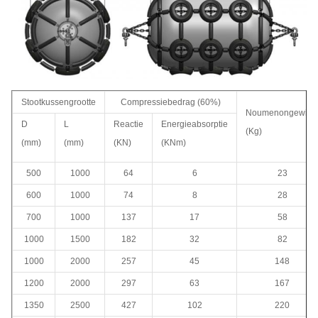
Stootkussengrootte
Compressiebedrag (60%)
Noumenongewich
D
L
Reactie
Energieabsorptie
(Kg)
(mm)
(mm)
(KN)
(KNm)
500
1000
64
6
23
600
1000
74
8
28
700
1000
137
17
58
1000
1500
182
32
82
1000
2000
257
45
148
1200
2000
297
63
167
1350
2500
427
102
220