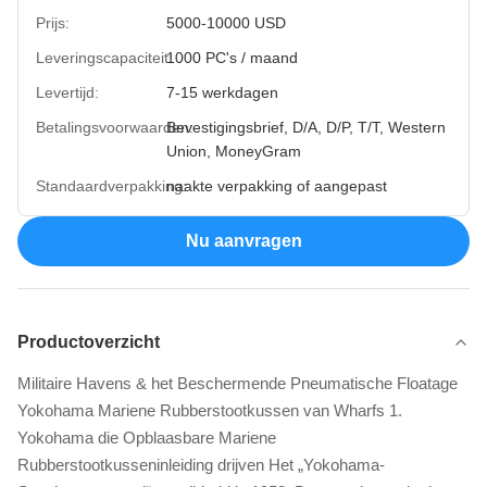
Prijs:
5000-10000 USD
Leveringscapaciteit:
1000 PC's / maand
Levertijd:
7-15 werkdagen
Betalingsvoorwaarden:
Bevestigingsbrief, D/A, D/P, T/T, Western
Union, MoneyGram
Standaardverpakking:
naakte verpakking of aangepast
Nu aanvragen
Productoverzicht
Militaire Havens & het Beschermende Pneumatische Floatage
Yokohama Mariene Rubberstootkussen van Wharfs 1.
Yokohama die Opblaasbare Mariene
Rubberstootkusseninleiding drijven Het „Yokohama-