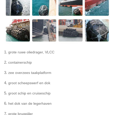
10000
0,28
329
2.0 x 4,
5000
0,33
228
2.0 x 3,
1.
grote ruwe oliedrager, VLCC
2.
containerschip
3.
zee overzees taakplatform
4.
groot scheepswerf en dok
5.
groot schip en cruiseschip
6.
het dok van de legerhaven
7.
grote brugpijler