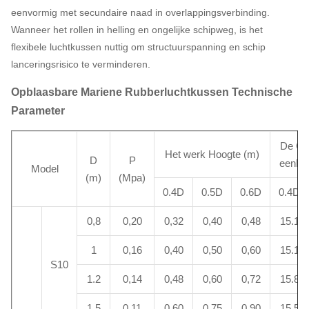
eenvormig met secundaire naad in overlappingsverbinding.
Wanneer het rollen in helling en ongelijke schipweg, is het
flexibele luchtkussen nuttig om structuurspanning en schip
lanceringsrisico te verminderen.
Opblaasbare Mariene Rubberluchtkussen Technische
Parameter
De Cap
Het werk Hoogte (m)
D
P
eenhei
Model
(m)
(Mpa)
0.4D
0.5D
0.6D
0.4D
0,8
0,20
0,32
0,40
0,48
15.1
1
0,16
0,40
0,50
0,60
15.1
S10
1.2
0,14
0,48
0,60
0,72
15.8
1.5
0,11
0,60
0,75
0,90
15.5