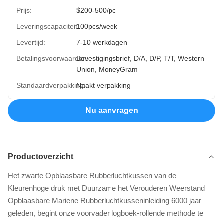
Prijs:
$200-500/pc
Leveringscapaciteit:
100pcs/week
Levertijd:
7-10 werkdagen
Betalingsvoorwaarden:
Bevestigingsbrief, D/A, D/P, T/T, Western
Union, MoneyGram
Standaardverpakking:
Naakt verpakking
Nu aanvragen
Productoverzicht
Het zwarte Opblaasbare Rubberluchtkussen van de
Kleurenhoge druk met Duurzame het Verouderen Weerstand
Opblaasbare Mariene Rubberluchtkusseninleiding 6000 jaar
geleden, begint onze voorvader logboek-rollende methode te