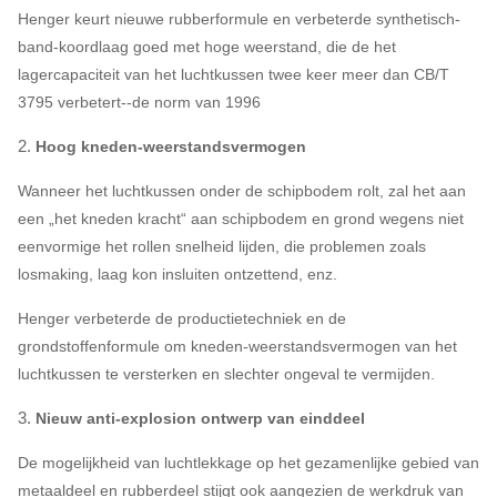
Henger keurt nieuwe rubberformule en verbeterde synthetisch-
band-koordlaag goed met hoge weerstand, die de het
lagercapaciteit van het luchtkussen twee keer meer dan CB/T
3795 verbetert--de norm van 1996
2.
Hoog kneden-weerstandsvermogen
Wanneer het luchtkussen onder de schipbodem rolt, zal het aan
een „het kneden kracht“ aan schipbodem en grond wegens niet
eenvormige het rollen snelheid lijden, die problemen zoals
losmaking, laag kon insluiten ontzettend, enz.
Henger verbeterde de productietechniek en de
grondstoffenformule om kneden-weerstandsvermogen van het
luchtkussen te versterken en slechter ongeval te vermijden.
3.
Nieuw anti-explosion ontwerp van einddeel
De mogelijkheid van luchtlekkage op het gezamenlijke gebied van
metaaldeel en rubberdeel stijgt ook aangezien de werkdruk van