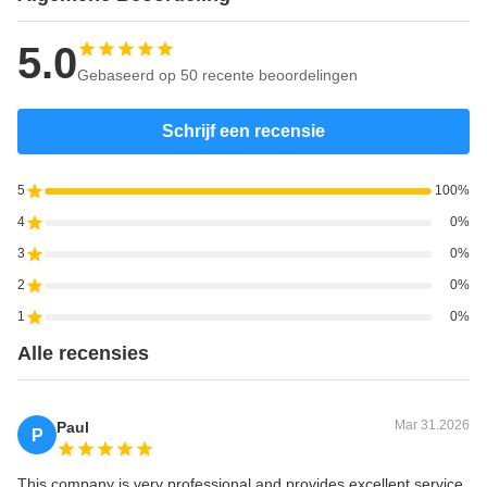
5.0
Gebaseerd op 50 recente beoordelingen
Schrijf een recensie
5
100%
4
0%
3
0%
2
0%
1
0%
Alle recensies
Mar 31.2026
Paul
P
This company is very professional and provides excellent service.