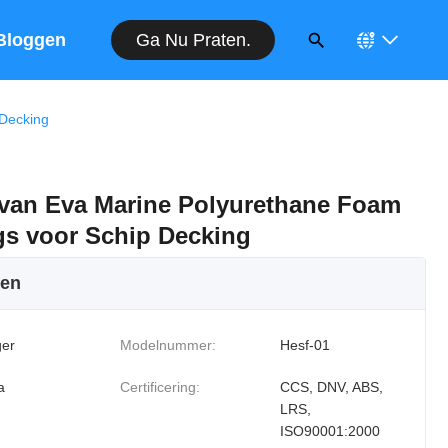
Ga Nu Praten.
Bloggen
 Decking
 van Eva Marine Polyurethane Foam
ngs voor Schip Decking
ken
er
Modelnummer:
Hesf-01
a
Certificering:
CCS, DNV, ABS,
LRS,
ISO90001:2000