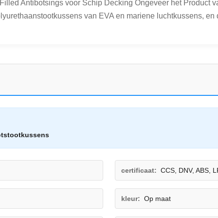
lled Antibotsings voor Schip Decking Ongeveer het Product va
lyurethaanstootkussens van EVA en mariene luchtkussens, en de
tstootkussens
certificaat:
CCS, DNV, ABS, L
kleur:
Op maat