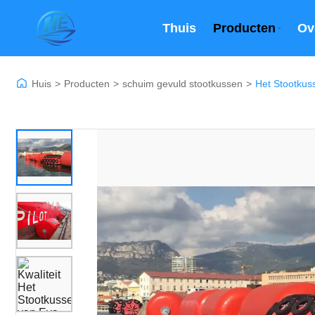
Thuis
Producten
Ov
Huis
>
Producten
>
schuim gevuld stootkussen
>
Het Stootkus