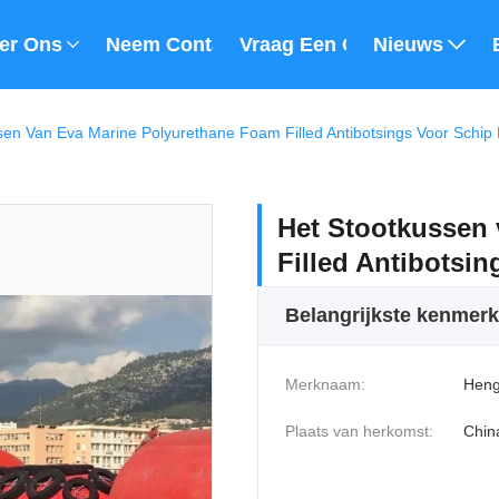
er Ons
Neem Contact Met Ons Op
Vraag Een Offerte
Nieuws
sen Van Eva Marine Polyurethane Foam Filled Antibotsings Voor Schip
Het Stootkussen
Filled Antibotsi
Belangrijkste kenmer
Merknaam:
Heng
Plaats van herkomst:
Chin