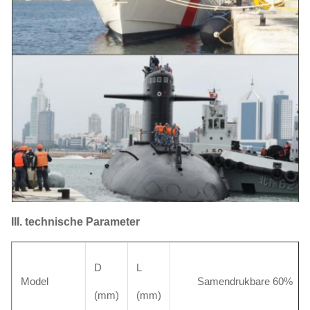
III. technische Parameter
D
L
Model
Samendrukbare 60%
(mm)
(mm)