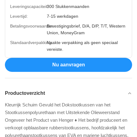
Leveringscapaciteit:
300 Stukkenmaanden
Levertijd:
7-15 werkdagen
Betalingsvoorwaarden:
Bevestigingsbrief, D/A, D/P, T/T, Western
Union, MoneyGram
Standaardverpakking:
Naakte verpakking als geen speciaal
vereiste.
Nu aanvragen
Productoverzicht
Kleurrijk Schuim Gevuld het Dokstootkussen van het
Stootkussenpolyurethaan met Uitstekende Olieweerstand
Ongeveer het Product van Henger ♦ Het bedrijf produceert en
verkoopt opblaasbare rubberstootkussens, hoofdzakelijk het
polyurethaanstootkussens van EVA en mariene luchtkussens,