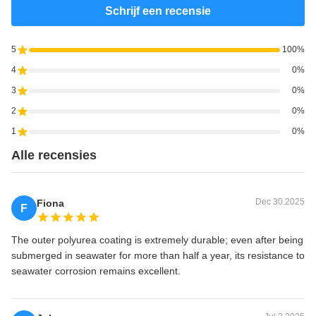
Schrijf een recensie
5
100%
4
0%
3
0%
2
0%
1
0%
Alle recensies
Dec 30.2025
Fiona
F
The outer polyurea coating is extremely durable; even after being
submerged in seawater for more than half a year, its resistance to
seawater corrosion remains excellent.