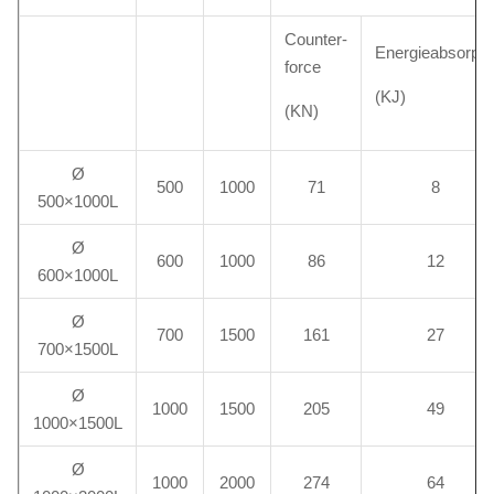
Counter-
Energieabsorpti
force
(KJ)
(KN)
Ø
500
1000
71
8
500×1000L
Ø
600
1000
86
12
600×1000L
Ø
700
1500
161
27
700×1500L
Ø
1000
1500
205
49
1000×1500L
Ø
1000
2000
274
64