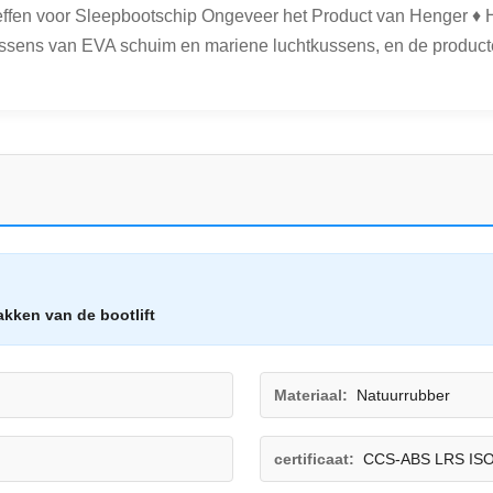
fen voor Sleepbootschip Ongeveer het Product van Henger ♦ He
ussens van EVA schuim en mariene luchtkussens, en de producte
kken van de bootlift
Materiaal:
Natuurrubber
n
certificaat:
CCS-ABS LRS IS