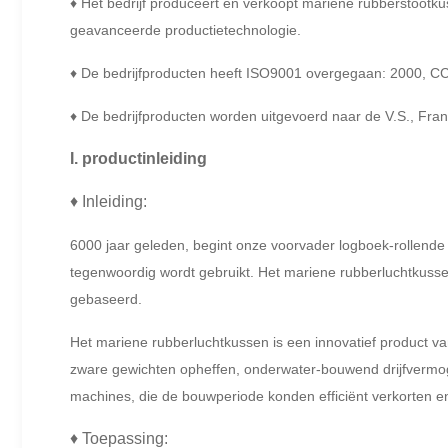
♦ Het bedrijf produceert en verkoopt mariene rubberstootk
geavanceerde productietechnologie.
♦ De bedrijfproducten heeft ISO9001 overgegaan: 2000, C
♦ De bedrijfproducten worden uitgevoerd naar de V.S., Frank
I. productinleiding
♦ Inleiding:
6000 jaar geleden, begint onze voorvader logboek-rollende 
tegenwoordig wordt gebruikt. Het mariene rubberluchtkuss
gebaseerd.
Het mariene rubberluchtkussen is een innovatief product va
zware gewichten opheffen, onderwater-bouwend drijfvermog
machines, die de bouwperiode konden efficiënt verkorten e
♦ Toepassing: