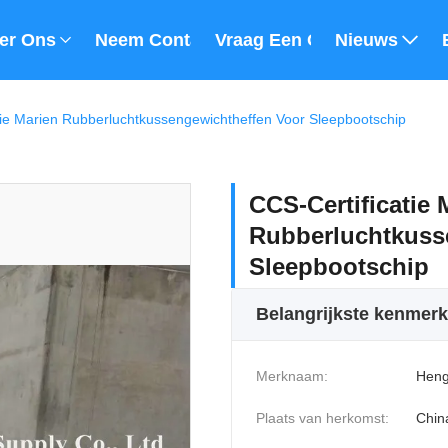
er Ons
Neem Contact Met Ons Op
Vraag Een Offerte
Nieuws
tie Marien Rubberluchtkussengewichtheffen Voor Sleepbootschip
CCS-Certificatie 
Rubberluchtkuss
Sleepbootschip
Belangrijkste kenmer
Merknaam:
Heng
Plaats van herkomst:
Chin