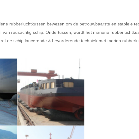
iene rubberluchtkussen bewezen om de betrouwbaarste en stabiele techn
on van reusachtig schip. Ondertussen, wordt het mariene rubberluchtku
dt de schip lancerende & bevorderende techniek met marien rubberluc