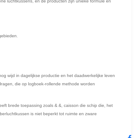
ne luchtkussens, en de producten zijn unieke formule en
 gebieden.
g wijd in dagelijkse productie en het daadwerkelijke leven
 dragen, die op logboek-rollende methode worden
ft brede toepassing zoals & &, caisson die schip die, het
rluchtkussen is niet beperkt tot ruimte en zware