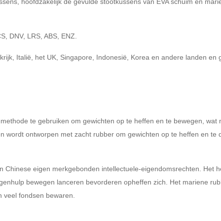
ussens, hoofdzakelijk de gevulde stootkussens van EVA schuim en marie
CS, DNV, LRS, ABS, ENZ.
rijk, Italië, het UK, Singapore, Indonesië, Korea en andere landen en
methode te gebruiken om gewichten op te heffen en te bewegen, wat no
en wordt ontworpen met zacht rubber om gewichten op te heffen en te
n Chinese eigen merkgebonden intellectuele-eigendomsrechten. Het hee
enhulp bewegen lanceren bevorderen opheffen zich. Het mariene rubbe
n veel fondsen bewaren.