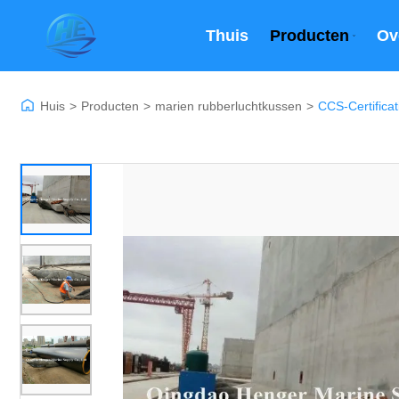
Thuis
Producten
Ov
Huis
>
Producten
>
marien rubberluchtkussen
>
CCS-Certifica