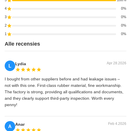
5
100%
4
0%
3
0%
2
0%
1
0%
Alle recensies
Apr 28.2026
Lydia
L
I bought from other suppliers before and had leakage issues –
not with this one. First‑class rubber material, fine workmanship.
The factory is strong, providing all qualifications and documents,
and they clearly support third‑party inspection. Worth every
penny!
Feb 4.2026
Anar
A