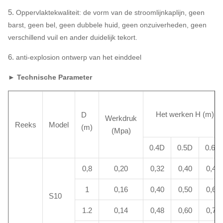
5.
Oppervlaktekwaliteit: de vorm van de stroomlijnkaplijn, geen
barst, geen bel, geen dubbele huid, geen onzuiverheden, geen
verschillend vuil en ander duidelijk tekort.
6.
anti-explosion ontwerp van het einddeel
► Technische Parameter
Het werken H (m)
D
Werkdruk
Reeks
Model
(m)
(Mpa)
0.4D
0.5D
0.6D
0,8
0,20
0,32
0,40
0,48
1
0,16
0,40
0,50
0,60
S10
1.2
0,14
0,48
0,60
0,72