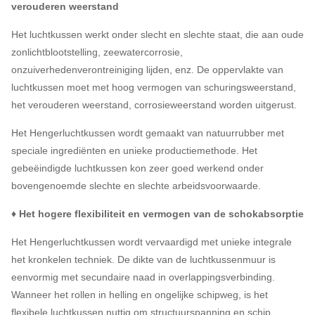
verouderen weerstand
Het luchtkussen werkt onder slecht en slechte staat, die aan oude
zonlichtblootstelling, zeewatercorrosie,
onzuiverhedenverontreiniging lijden, enz. De oppervlakte van
luchtkussen moet met hoog vermogen van schuringsweerstand,
het verouderen weerstand, corrosieweerstand worden uitgerust.
Het Hengerluchtkussen wordt gemaakt van natuurrubber met
speciale ingrediënten en unieke productiemethode. Het
gebeëindigde luchtkussen kon zeer goed werkend onder
bovengenoemde slechte en slechte arbeidsvoorwaarde.
♦ Het hogere flexibiliteit en vermogen van de schokabsorptie
Het Hengerluchtkussen wordt vervaardigd met unieke integrale
het kronkelen techniek. De dikte van de luchtkussenmuur is
eenvormig met secundaire naad in overlappingsverbinding.
Wanneer het rollen in helling en ongelijke schipweg, is het
flexibele luchtkussen nuttig om structuurspanning en schip