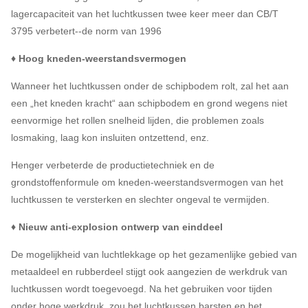
lagercapaciteit van het luchtkussen twee keer meer dan CB/T
3795 verbetert--de norm van 1996
♦ Hoog kneden-weerstandsvermogen
Wanneer het luchtkussen onder de schipbodem rolt, zal het aan
een „het kneden kracht“ aan schipbodem en grond wegens niet
eenvormige het rollen snelheid lijden, die problemen zoals
losmaking, laag kon insluiten ontzettend, enz.
Henger verbeterde de productietechniek en de
grondstoffenformule om kneden-weerstandsvermogen van het
luchtkussen te versterken en slechter ongeval te vermijden.
♦ Nieuw anti-explosion ontwerp van einddeel
De mogelijkheid van luchtlekkage op het gezamenlijke gebied van
metaaldeel en rubberdeel stijgt ook aangezien de werkdruk van
luchtkussen wordt toegevoegd. Na het gebruiken voor tijden
onder hoge werkdruk, zou het luchtkussen barsten en het