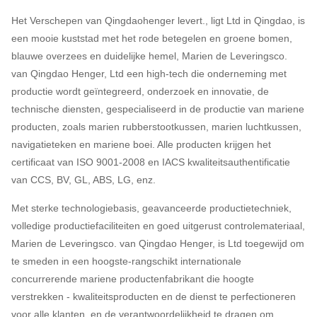
Het Verschepen van Qingdaohenger levert., ligt Ltd in Qingdao, is
een mooie kuststad met het rode betegelen en groene bomen,
blauwe overzees en duidelijke hemel, Marien de Leveringsco.
van Qingdao Henger, Ltd een high-tech die onderneming met
productie wordt geïntegreerd, onderzoek en innovatie, de
technische diensten, gespecialiseerd in de productie van mariene
producten, zoals marien rubberstootkussen, marien luchtkussen,
navigatieteken en mariene boei. Alle producten krijgen het
certificaat van ISO 9001-2008 en IACS kwaliteitsauthentificatie
van CCS, BV, GL, ABS, LG, enz.
Met sterke technologiebasis, geavanceerde productietechniek,
volledige productiefaciliteiten en goed uitgerust controlemateriaal,
Marien de Leveringsco. van Qingdao Henger, is Ltd toegewijd om
te smeden in een hoogste-rangschikt internationale
concurrerende mariene productenfabrikant die hoogte
verstrekken - kwaliteitsproducten en de dienst te perfectioneren
voor alle klanten, en de verantwoordelijkheid te dragen om