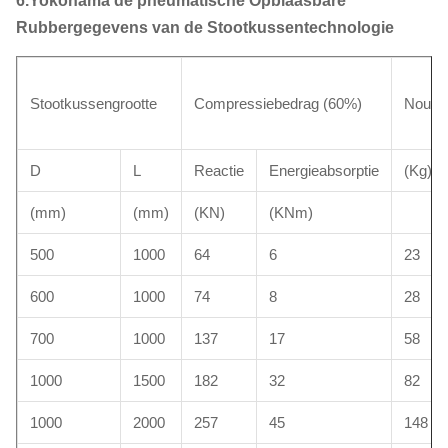
6.Yokohama de pneumatische Opblaasbare
Rubbergegevens van de Stootkussentechnologie
Stootkussengrootte
Compressiebedrag (60%)
Noume
D
L
Reactie
Energieabsorptie
(Kg)
(mm)
(mm)
(KN)
(KNm)
500
1000
64
6
23
600
1000
74
8
28
700
1000
137
17
58
1000
1500
182
32
82
1000
2000
257
45
148