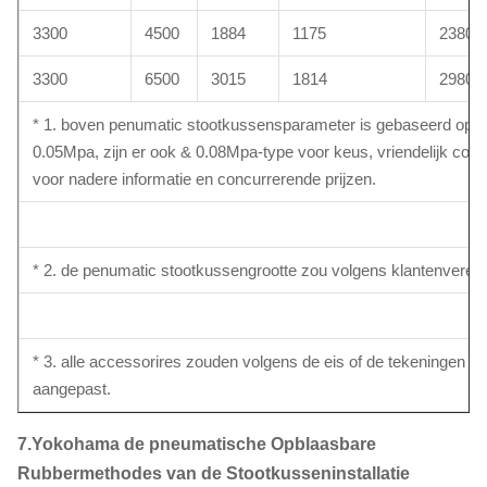
3300
4500
1884
1175
2380
3300
6500
3015
1814
2980
* 1. boven penumatic stootkussensparameter is gebaseerd op v
0.05Mpa, zijn er ook & 0.08Mpa-type voor keus, vriendelijk cont
voor nadere informatie en concurrerende prijzen.
* 2. de penumatic stootkussengrootte zou volgens klantenverei
* 3. alle accessorires zouden volgens de eis of de tekeningen 
aangepast.
7.Yokohama de pneumatische Opblaasbare
Rubbermethodes van de Stootkusseninstallatie