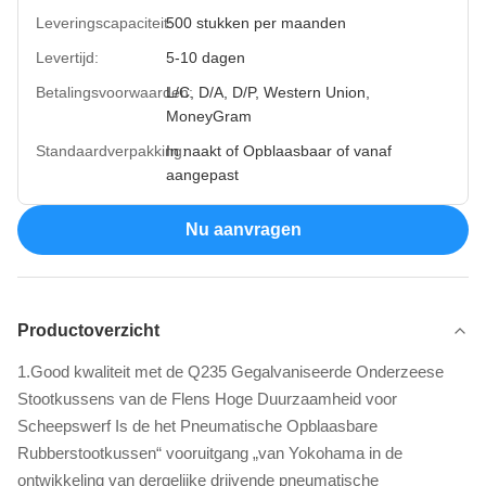
Leveringscapaciteit:
500 stukken per maanden
Levertijd:
5-10 dagen
Betalingsvoorwaarden:
L/C, D/A, D/P, Western Union,
MoneyGram
Standaardverpakking:
In naakt of Opblaasbaar of vanaf
aangepast
Nu aanvragen
Productoverzicht
1.Good kwaliteit met de Q235 Gegalvaniseerde Onderzeese
Stootkussens van de Flens Hoge Duurzaamheid voor
Scheepswerf Is de het Pneumatische Opblaasbare
Rubberstootkussen“ vooruitgang „van Yokohama in de
ontwikkeling van dergelijke drijvende pneumatische