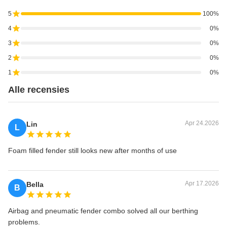
5
100%
4
0%
3
0%
2
0%
1
0%
Alle recensies
Apr 24.2026
Lin
L
Foam filled fender still looks new after months of use
Apr 17.2026
Bella
B
Airbag and pneumatic fender combo solved all our berthing
problems.