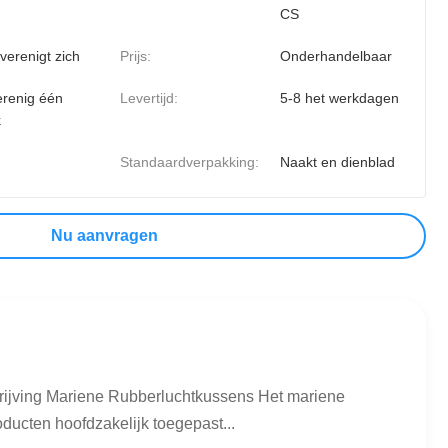
CS
 verenigt zich
Prijs:
Onderhandelbaar
erenig één
Levertijd:
5-8 het werkdagen
k
Standaardverpakking:
Naakt en dienblad
Nu aanvragen
ijving Mariene Rubberluchtkussens Het mariene
ducten hoofdzakelijk toegepast...