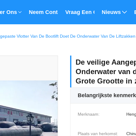
er Ons
Neem Contact Met Ons Op
Vraag Een Offerte
Nieuws
ngepaste Vlotter Van De Bootlift Doet De Onderwater Van De Liftzakke
De veilige Aangep
Onderwater van d
Grote Grootte in
Belangrijkste kenmer
Merknaam:
Heng
Plaats van herkomst:
Chin