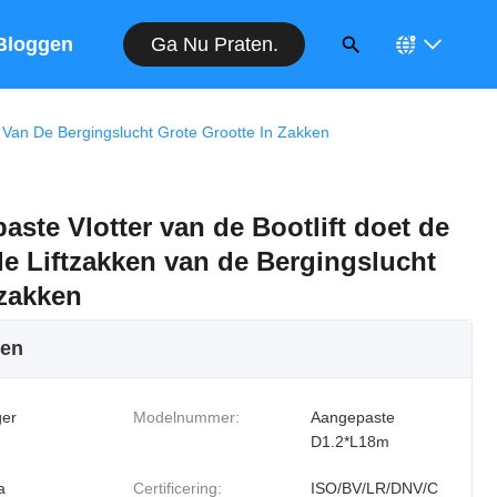
Ga Nu Praten.
Bloggen
n Van De Bergingslucht Grote Grootte In Zakken
aste Vlotter van de Bootlift doet de
e Liftzakken van de Bergingslucht
 zakken
ken
er
Modelnummer:
Aangepaste
D1.2*L18m
a
Certificering:
ISO/BV/LR/DNV/C