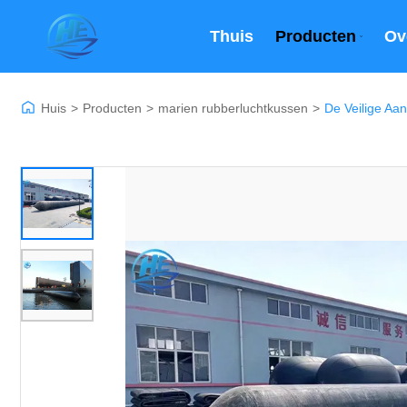
Thuis
Producten
Ov
Huis
>
Producten
>
marien rubberluchtkussen
>
De Veilige Aa