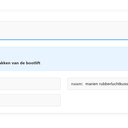
kken van de bootlift
naam:
marien rubberluchtkus