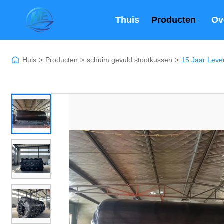
Thuis
Producten
Ov
Huis
>
Producten
>
schuim gevuld stootkussen
>
15 Jaar Leve