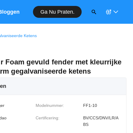
Ga Nu Praten.
Bloggen
lvaniseerde Ketens
r Foam gevuld fender met kleurrijke
rm gegalvaniseerde ketens
ken
er
Modelnummer:
FF1-10
dao
Certificering:
BV/CCS/DNV/LR/A
BS