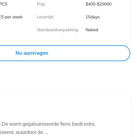
PCS
Prijs:
$400-$20000
S per week
Levertijd:
15days
Standaardverpakking:
Naked
Nu aanvragen
al.De warm gegalvaniseerde flens biedt extra
iseerd, waardoor de ...