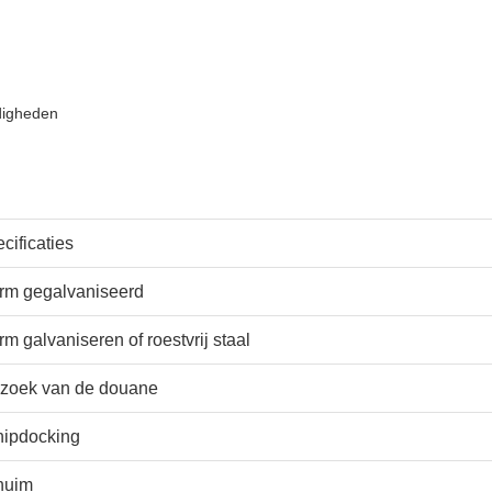
digheden
cificaties
rm gegalvaniseerd
m galvaniseren of roestvrij staal
zoek van de douane
hipdocking
huim