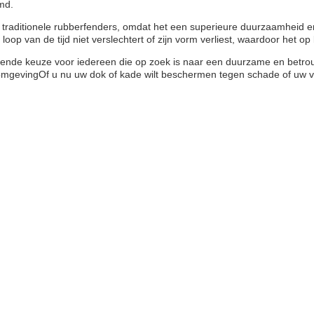
md.
or traditionele rubberfenders, omdat het een superieure duurzaamheid
oop van de tijd niet verslechtert of zijn vorm verliest, waardoor het op 
ekende keuze voor iedereen die op zoek is naar een duurzame en bet
omgevingOf u nu uw dok of kade wilt beschermen tegen schade of uw v