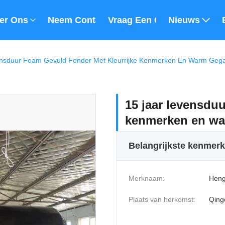
er Ons
Neem Contact Met Ons Op
Vraag Een Offerte
Nieuws
nsduur Foam Gevuld Fender Met Kleurrijke Kenmerken En Warm Gega
15 jaar levensduu
kenmerken en wa
Belangrijkste kenmer
Merknaam:
Heng
Plaats van herkomst:
Qing