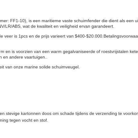
er: FF1-10), is een maritieme vaste schuimfender die dient als een
/LR/ABS, wat de kwaliteit en veiligheid ervan garandeert.
veer is 1pcs en de prijs varieert van $400-$20.000.Betalingsvoorwaard
m en is voorzien van een warm gegalvaniseerde of roestvrijstalen kete
 en andere vaartuigen..
iteit van onze marine solide schuimveugel.
een stevige kartonnen doos om schade tijdens de verzending te voork
ming tegen vocht en stof.