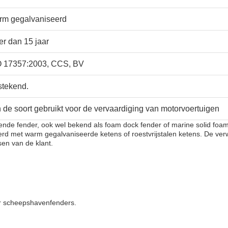
rm gegalvaniseerd
r dan 15 jaar
O 17357:2003, CCS, BV
stekend.
 de soort gebruikt voor de vervaardiging van motorvoertuigen
nde fender, ook wel bekend als foam dock fender of marine solid foa
erd met warm gegalvaniseerde ketens of roestvrijstalen ketens. De ve
en van de klant.
or scheepshavenfenders.