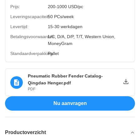
Prijs:
200-1000 USD/pc
Leveringscapaciteit:
50 PCs/week
Levertijd:
15-30 werkdagen
Betalingsvoorwaarden:
L/C, D/A, D/P, T/T, Western Union,
MoneyGram
Standaardverpakking:
Pallet
Pneumatic Rubber Fender Catalog-
Qingdao Henger.pdf
PDF
Nu aanvragen
Productoverzicht