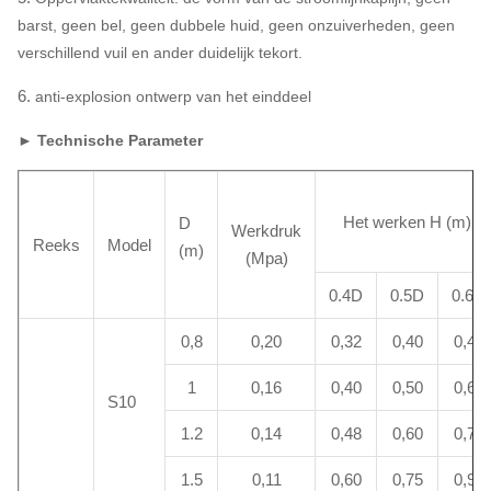
barst, geen bel, geen dubbele huid, geen onzuiverheden, geen
verschillend vuil en ander duidelijk tekort.
6.
anti-explosion ontwerp van het einddeel
► Technische Parameter
Het werken H (m)
D
Werkdruk
Reeks
Model
(m)
(Mpa)
0.4D
0.5D
0.6D
0,8
0,20
0,32
0,40
0,48
1
0,16
0,40
0,50
0,60
S10
1.2
0,14
0,48
0,60
0,72
1.5
0,11
0,60
0,75
0,90