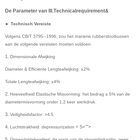
De Parameter van III.Technicalrequirement&
► Technisch Vereiste
Volgens CB/T 3795--1996, zou het mariene rubberstootkussen
aan de volgende vereisten moeten voldoen.
1.
Dimensionale Afwijking
Diameter & Efficiënte Lengteafwijking: ±2%
Totale Lengteafwijking: ±4%
2.
Hoeveelheid Elastische Misvorming: het bedrag ≤ 5% van de
diametermisvorming onder 1,2 keer werkdruk.
3.
Veiligheidsfactor: >4.5
4.
< 5="">
Luchtstrakheid: depressurization
5.
Oppervlaktekwaliteit: de vorm van de stroomlijnkaplijn, geen