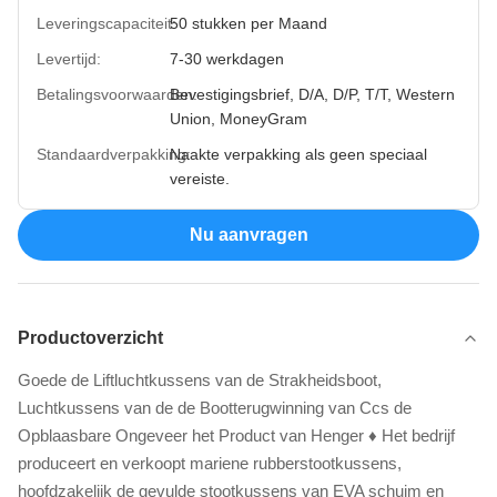
Leveringscapaciteit:
50 stukken per Maand
Levertijd:
7-30 werkdagen
Betalingsvoorwaarden:
Bevestigingsbrief, D/A, D/P, T/T, Western
Union, MoneyGram
Standaardverpakking:
Naakte verpakking als geen speciaal
vereiste.
Nu aanvragen
Productoverzicht
Goede de Liftluchtkussens van de Strakheidsboot,
Luchtkussens van de de Bootterugwinning van Ccs de
Opblaasbare Ongeveer het Product van Henger ♦ Het bedrijf
produceert en verkoopt mariene rubberstootkussens,
hoofdzakelijk de gevulde stootkussens van EVA schuim en