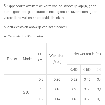
5.
Oppervlaktekwaliteit: de vorm van de stroomlijnkaplijn, geen
barst, geen bel, geen dubbele huid, geen onzuiverheden, geen
verschillend vuil en ander duidelijk tekort.
6.
anti-explosion ontwerp van het einddeel
► Technische Parameter
Het werken H (m)
D
Werkdruk
Reeks
Model
(m)
(Mpa)
0.4D
0.5D
0.6D
0,8
0,20
0,32
0,40
0,48
1
0,16
0,40
0,50
0,60
S10
1.2
0,14
0,48
0,60
0,72