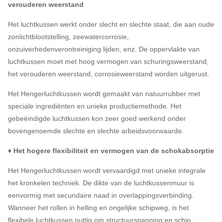
verouderen weerstand
Het luchtkussen werkt onder slecht en slechte staat, die aan oude
zonlichtblootstelling, zeewatercorrosie,
onzuiverhedenverontreiniging lijden, enz. De oppervlakte van
luchtkussen moet met hoog vermogen van schuringsweerstand,
het verouderen weerstand, corrosieweerstand worden uitgerust.
Het Hengerluchtkussen wordt gemaakt van natuurrubber met
speciale ingrediënten en unieke productiemethode. Het
gebeëindigde luchtkussen kon zeer goed werkend onder
bovengenoemde slechte en slechte arbeidsvoorwaarde.
♦ Het hogere flexibiliteit en vermogen van de schokabsorptie
Het Hengerluchtkussen wordt vervaardigd met unieke integrale
het kronkelen techniek. De dikte van de luchtkussenmuur is
eenvormig met secundaire naad in overlappingsverbinding.
Wanneer het rollen in helling en ongelijke schipweg, is het
flexibele luchtkussen nuttig om structuurspanning en schip