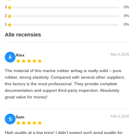
3
0%
2
0%
1
0%
Alle recensies
Mar 4.2026
Alex
A
The material of this marine rubber airbag is really solid – pure
rubber, strong elasticity. Compared with several other suppliers,
this factory is the most professional. They provide complete
documentation and support third-party inspection. Absolutely
great value for money!
Feb 3.2026
Sam
S
High quality at a low price! I didn’t expect such good quality for