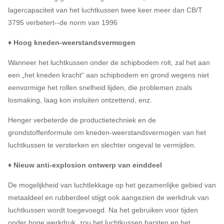
lagercapaciteit van het luchtkussen twee keer meer dan CB/T
3795 verbetert--de norm van 1996
♦ Hoog kneden-weerstandsvermogen
Wanneer het luchtkussen onder de schipbodem rolt, zal het aan
een „het kneden kracht“ aan schipbodem en grond wegens niet
eenvormige het rollen snelheid lijden, die problemen zoals
losmaking, laag kon insluiten ontzettend, enz.
Henger verbeterde de productietechniek en de
grondstoffenformule om kneden-weerstandsvermogen van het
luchtkussen te versterken en slechter ongeval te vermijden.
♦ Nieuw anti-explosion ontwerp van einddeel
De mogelijkheid van luchtlekkage op het gezamenlijke gebied van
metaaldeel en rubberdeel stijgt ook aangezien de werkdruk van
luchtkussen wordt toegevoegd. Na het gebruiken voor tijden
onder hoge werkdruk, zou het luchtkussen barsten en het