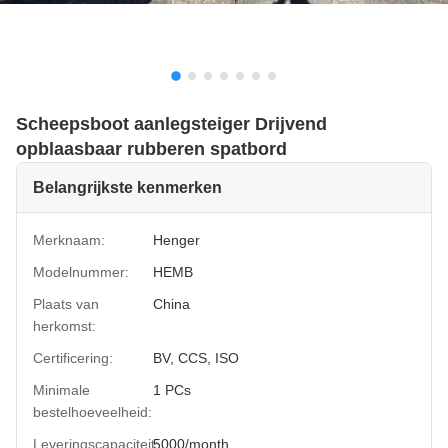
Scheepsboot aanlegsteiger Drijvend
opblaasbaar rubberen spatbord
Belangrijkste kenmerken
Merknaam:
Henger
Modelnummer:
HEMB
Plaats van
China
herkomst:
Certificering:
BV, CCS, ISO
Minimale
1 PCs
bestelhoeveelheid:
Leveringscapaciteit:
5000/month