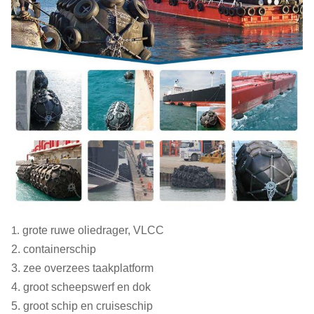
30000
0,22
609
2.5 x 4,
20000
0,25
525
2.5 x 4,
15000
0,26
425
2.5 x 4,
10000
0,28
329
2.0 x 4,
5000
0,33
228
2.0 x 3,
1.
grote ruwe oliedrager, VLCC
2. containerschip
3. zee overzees taakplatform
4. groot scheepswerf en dok
5. groot schip en cruiseschip