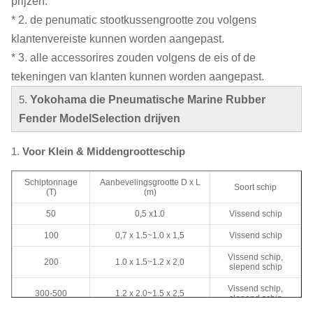
prijzen.
* 2. de penumatic stootkussengrootte zou volgens
klantenvereiste kunnen worden aangepast.
* 3. alle accessorires zouden volgens de eis of de
tekeningen van klanten kunnen worden aangepast.
5.
Yokohama die Pneumatische Marine Rubber
Fender
ModelSelection
drijven
1.
Voor Klein & Middengrootteschip
Schiptonnage
Aanbevelingsgrootte D x L
Soort schip
(T)
(m)
50
0,5 x1.0
Vissend schip
100
0,7 x 1.5~1.0 x 1,5
Vissend schip
Vissend schip,
200
1.0 x 1.5~1.2 x 2,0
slepend schip
Vissend schip,
300-500
1.2 x 2.0~1.5 x 2,5
slepend schip