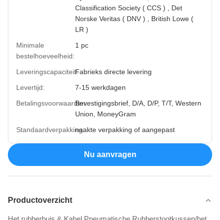
Classification Society ( CCS ) , Det
Norske Veritas ( DNV ) , British Lowe (
LR )
Minimale
1 pc
bestelhoeveelheid:
Leveringscapaciteit:
Fabrieks directe levering
Levertijd:
7-15 werkdagen
Betalingsvoorwaarden:
Bevestigingsbrief, D/A, D/P, T/T, Western
Union, MoneyGram
Standaardverpakking:
naakte verpakking of aangepast
Nu aanvragen
Productoverzicht
Het rubberbuis & Kabel Pneumatische Rubberstootkussen/het