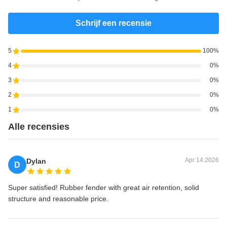
Schrijf een recensie
5
100%
4
0%
3
0%
2
0%
1
0%
Alle recensies
Apr 14.2026
Dylan
D
Super satisfied! Rubber fender with great air retention, solid
structure and reasonable price.