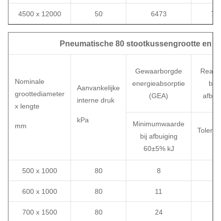
4500 x 12000
50
6473
79
Pneumatische 80 stootkussengrootte en pr
Gewaarborgde
Reacti
Nominale
energieabsorptie
bij
Aanvankelijke
groottediameter
(GEA)
afbuig
interne druk
x lengte
kPa
Minimumwaarde
mm
Tolera
bij afbuiging
60±5% kJ
500 x 1000
80
8
600 x 1000
80
11
700 x 1500
80
24
1