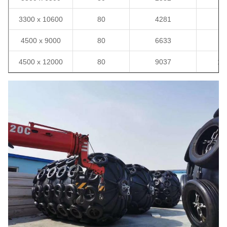
3300 x 10600
80
4281
6
4500 x 9000
80
6633
7
4500 x 12000
80
9037
10