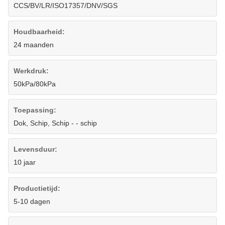
CCS/BV/LR/ISO17357/DNV/SGS
Houdbaarheid:
24 maanden
Werkdruk:
50kPa/80kPa
Toepassing:
Dok, Schip, Schip - - schip
Levensduur:
10 jaar
Productietijd:
5-10 dagen