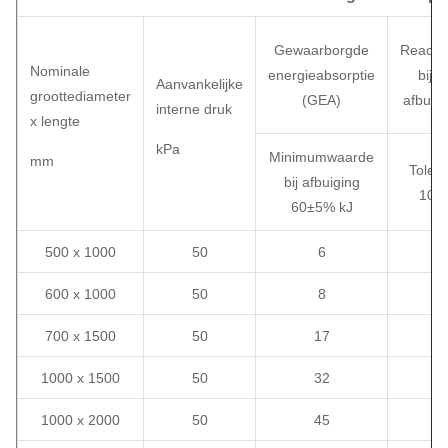
Gewaarborgde
Reactie
Nominale
energieabsorptie
bij 
Aanvankelijke
groottediameter
(GEA)
afbuigi
interne druk
x lengte
kPa
Minimumwaarde
mm
Toler
bij afbuiging
10%
60±5% kJ
500 x 1000
50
6
6
600 x 1000
50
8
7
700 x 1500
50
17
13
1000 x 1500
50
32
18
1000 x 2000
50
45
25