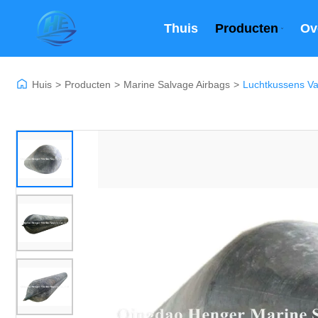
Thuis
Producten
Ov
Huis
>
Producten
>
Marine Salvage Airbags
>
Luchtkussens Va