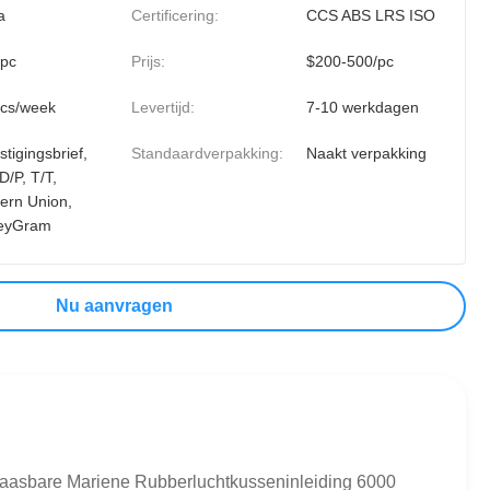
a
Certificering:
CCS ABS LRS ISO
 pc
Prijs:
$200-500/pc
cs/week
Levertijd:
7-10 werkdagen
tigingsbrief,
Standaardverpakking:
Naakt verpakking
D/P, T/T,
ern Union,
eyGram
Nu aanvragen
aasbare Mariene Rubberluchtkusseninleiding 6000