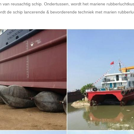
on van reusachtig schip. Ondertussen, wordt het mariene rubberluchtku
dt de schip lancerende & bevorderende techniek met marien rubberluc