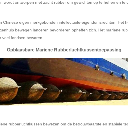
en wordt ontworpen met zacht rubber om gewichten op te heffen en te
n Chinese eigen merkgebonden intellectuele-eigendomsrechten. Het hee
enhulp bewegen lanceren bevorderen opheffen zich. Het mariene rubbe
n veel fondsen bewaren.
Opblaasbare Mariene Rubberluchtkussentoepassing
iene rubberluchtkussen bewezen om de betrouwbaarste en stabiele techn