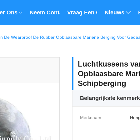
er Ons
Neem Contact Met Ons Op
Vraag Een Offerte
Nieuws
n De Wearproof De Rubber Opblaasbare Mariene Berging Voor Gedaa
Luchtkussens va
Opblaasbare Mar
Schipberging
Belangrijkste kenmer
Merknaam:
Heng