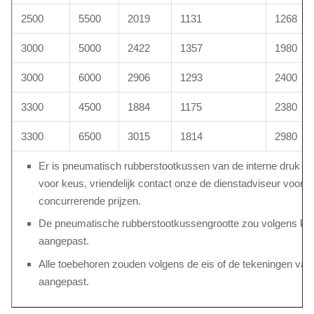
2500
5500
2019
1131
1268
3000
5000
2422
1357
1980
3000
6000
2906
1293
2400
3300
4500
1884
1175
2380
3300
6500
3015
1814
2980
Er is pneumatisch rubberstootkussen van de interne druk 
voor keus, vriendelijk contact onze de dienstadviseur voor n
concurrerende prijzen.
De pneumatische rubberstootkussengrootte zou volgens kl
aangepast.
Alle toebehoren zouden volgens de eis of de tekeningen va
aangepast.