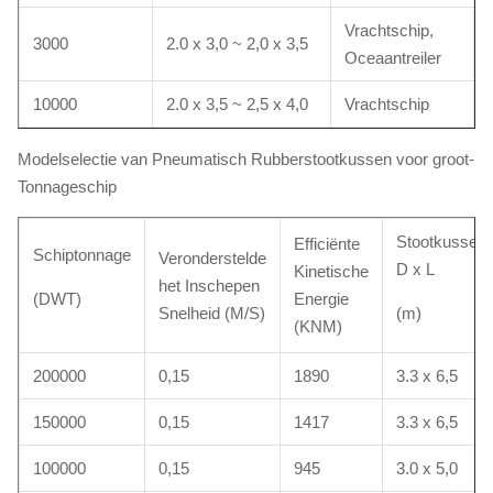
Vrachtschip,
3000
2.0 x 3,0 ~ 2,0 x 3,5
Oceaantreiler
10000
2.0 x 3,5 ~ 2,5 x 4,0
Vrachtschip
Modelselectie van Pneumatisch Rubberstootkussen voor groot-
Tonnageschip
Stootkusseng
Efficiënte
Schiptonnage
Veronderstelde
D x L
Kinetische
het Inschepen
(DWT)
Energie
Snelheid (M/S)
(m)
(KNM)
200000
0,15
1890
3.3 x 6,5
150000
0,15
1417
3.3 x 6,5
100000
0,15
945
3.0 x 5,0