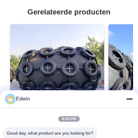
Gerelateerde producten
Edwin
VIDEO
9:45 PM
Uitstekende prestaties Yokohama
Hoogwaardi
Fenders gebouwd volgens ISO 17357
rubberfende
Good day, what product are you looking for?