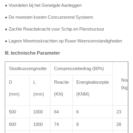
● Voordelen bij het Geneigde Aanleggen
● De meesten kosten Concurrerend Systeem
● Zachte Reactiekracht voor Schip en Pierstructuur
● Lagere Meertroskrachten op Ruwe Weersomstandigheden
III. technische Parameter
Stootkussengrootte
Compressiebedrag (60%)
Noum
D
L
Reactie
Energieabsorptie
(kg)
(mm)
(mm)
(KN)
(KNM)
500
1000
64
6
23
600
1000
74
8
28