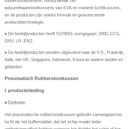
rubberstootkussens, hoofdzakelijk het
polyurethaanstootkussens van EVA en mariene luchtkussens,
en de producten zijn unieke formule en geavanceerde
productietechnologie.
♦ De bedrijfproducten heeft ISO9001 overgegaan: 2000, CCS,
DNV, LR, ENZ.
♦ De bedrijfproducten worden uitgevoerd naar de V.S., Frankrijk,
Italië, het UK, Singapore, Indonesië, Korea en andere landen en
gebieden.
Pneumatisch Rubberstootkussen
I. productinleiding
♦ Definitie:
Het pneumatische rubberstootkussen gebruikt samengeperste
lucht als het buffermiddel, dat het schip maakt beter
antibotsingseffect hebben wanneer het dichtbij het schip of het