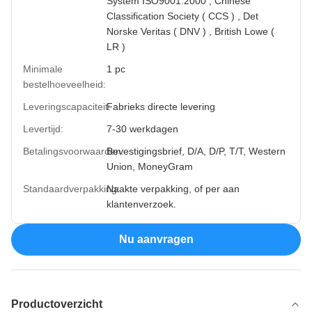
System ISO9001:2000 , Chinese
Classification Society ( CCS ) , Det
Norske Veritas ( DNV ) , British Lowe (
LR )
Minimale
1 pc
bestelhoeveelheid:
Leveringscapaciteit:
Fabrieks directe levering
Levertijd:
7-30 werkdagen
Betalingsvoorwaarden:
Bevestigingsbrief, D/A, D/P, T/T, Western
Union, MoneyGram
Standaardverpakking:
Naakte verpakking, of per aan
klantenverzoek.
Nu aanvragen
Productoverzicht