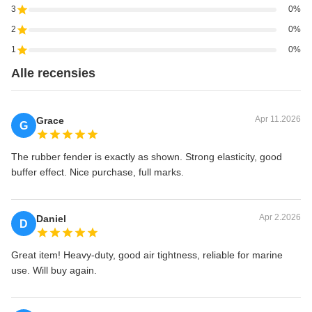
3
0%
2
0%
1
0%
Alle recensies
Apr 11.2026
Grace
G
The rubber fender is exactly as shown. Strong elasticity, good
buffer effect. Nice purchase, full marks.
Apr 2.2026
Daniel
D
Great item! Heavy-duty, good air tightness, reliable for marine
use. Will buy again.