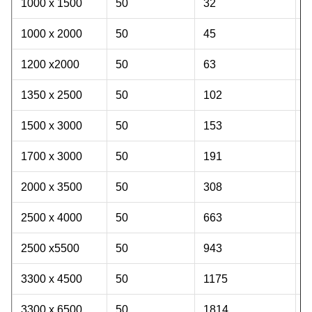
1000 x 1500
50
32
1
1000 x 2000
50
45
2
1200 x2000
50
63
2
1350 x 2500
50
102
4
1500 x 3000
50
153
5
1700 x 3000
50
191
6
2000 x 3500
50
308
8
2500 x 4000
50
663
1
2500 x5500
50
943
2
3300 x 4500
50
1175
1
3300 x 6500
50
1814
3