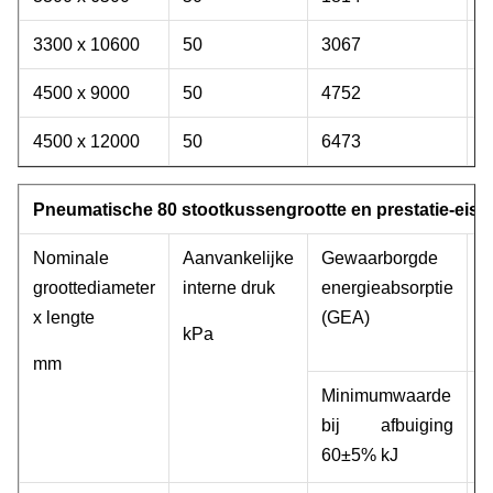
3300 x 10600
50
3067
5
4500 x 9000
50
4752
5
4500 x 12000
50
6473
7
Pneumatische 80 stootkussengrootte en prestatie-eise
Nominale
Aanvankelijke
Gewaarborgde
R
groottediameter
interne druk
energieabsorptie
x lengte
(GEA)
a
kPa
mm
Minimumwaarde
T
bij afbuiging
k
60±5% kJ