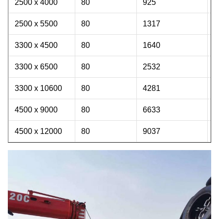
2500 x 4000
80
925
1
2500 x 5500
80
1317
2
3300 x 4500
80
1640
2
3300 x 6500
80
2532
3
3300 x 10600
80
4281
6
4500 x 9000
80
6633
7
4500 x 12000
80
9037
1