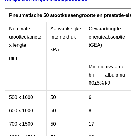
Pneumatische 50 stootkussengrootte en prestatie-eise
Nominale
Aanvankelijke
Gewaarborgde
R
groottediameter
interne druk
energieabsorptie
x lengte
(GEA)
a
kPa
mm
Minimumwaarde
T
bij afbuiging
1
60±5% kJ
500 x 1000
50
6
6
600 x 1000
50
8
7
700 x 1500
50
17
1