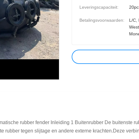
Leveringscapaciteit:
20pc
Betalingsvoorwaarden:
L/C, 
West
Mon
sche rubber fender Inleiding 1 Buitenrubber De buitenste rub
rubber tegen slijtage en andere externe krachten.Deze verbindi