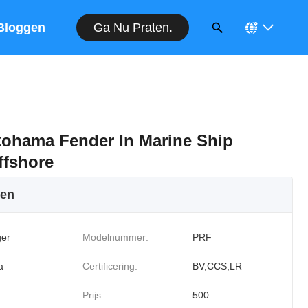
Ga Nu Praten.
Bloggen
okohama Fender In Marine Ship
ffshore
ken
er
Modelnummer:
PRF
a
Certificering:
BV,CCS,LR
Prijs:
500