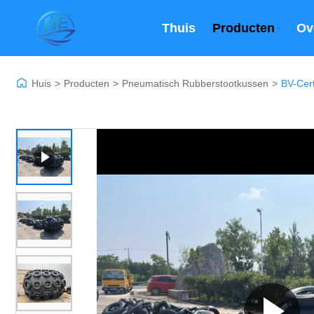
Thuis
Producten
Ov
Huis
>
Producten
>
Pneumatisch Rubberstootkussen
>
BV-Cert