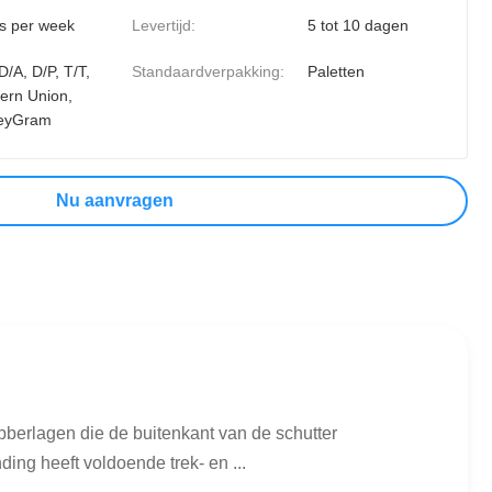
s per week
Levertijd:
5 tot 10 dagen
D/A, D/P, T/T,
Standaardverpakking:
Paletten
ern Union,
eyGram
Nu aanvragen
berlagen die de buitenkant van de schutter
ng heeft voldoende trek- en ...