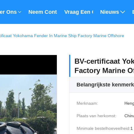
er Ons
Neem Contact Met Ons Op
Vraag Een Offerte
Nieuws
ificaat Yokohama Fender In Marine Ship Factory Marine Offshore
BV-certificaat Y
Factory Marine O
Belangrijkste kenmer
Merknaam:
Heng
Plaats van herkomst:
Chin
Minimale bestelhoeveelheid:
1